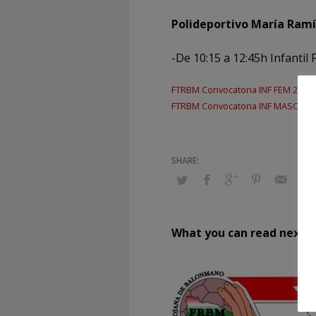
Polideportivo María Ram
-De 10:15 a 12:45h Infant
FTRBM Convocatoria INF FEM 2025-
FTRBM Convocatoria INF MASC 202
What you can read next