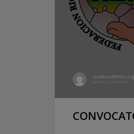
secretario@ftrbm.org
MARTES, 17 JUNIO 2025
/
CONVOCATOR