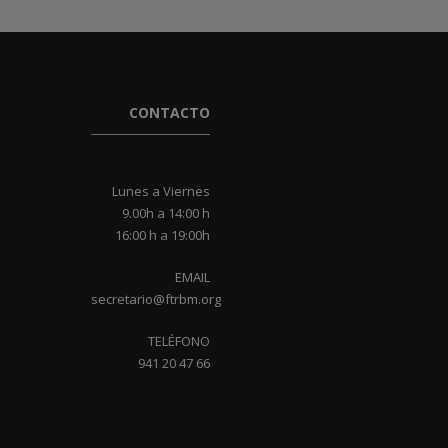
CONTACTO
Lunes a Viernes
9.00h a 14:00 h
16:00 h a 19:00h
EMAIL
secretario@ftrbm.org
TELÉFONO
941 20 47 66