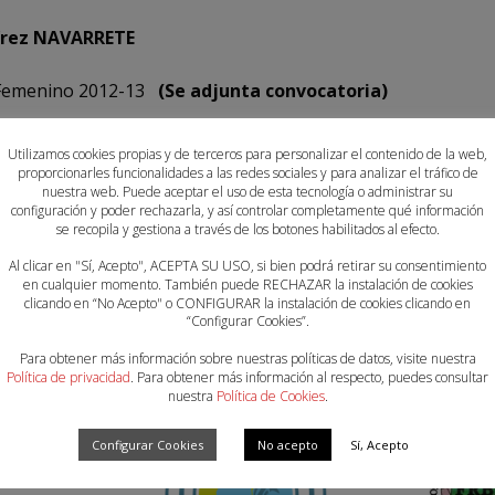
írez NAVARRETE
il Femenino 2012-13
(Se adjunta convocatoria)
06-22 2012-13
Descarga
Utilizamos cookies propias y de terceros para personalizar el contenido de la web,
5-06-22 2013
Descarga
proporcionarles funcionalidades a las redes sociales y para analizar el tráfico de
nuestra web. Puede aceptar el uso de esta tecnología o administrar su
configuración y poder rechazarla, y así controlar completamente qué información
se recopila y gestiona a través de los botones habilitados al efecto.
Al clicar en "Sí, Acepto", ACEPTA SU USO, si bien podrá retirar su consentimiento
en cualquier momento. También puede RECHAZAR la instalación de cookies
clicando en “No Acepto" o CONFIGURAR la instalación de cookies clicando en
“Configurar Cookies”.
Para obtener más información sobre nuestras políticas de datos, visite nuestra
Política de privacidad
. Para obtener más información al respecto, puedes consultar
nuestra
Política de Cookies
.
Configurar Cookies
No acepto
Sí, Acepto