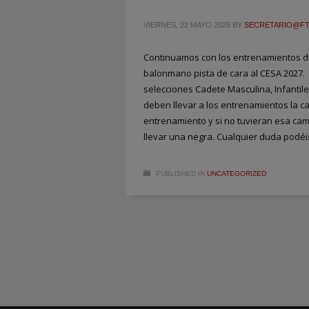
VIERNES, 22 MAYO 2026
BY
SECRETARIO@F
Continuamos con los entrenamientos de
balonmano pista de cara al CESA 2027.
selecciones Cadete Masculina, Infantil
deben llevar a los entrenamientos la c
entrenamiento y si no tuvieran esa ca
llevar una negra. Cualquier duda podéi
PUBLISHED IN
UNCATEGORIZED