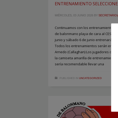
ENTRENAMIENTO SELECCIONES
MIÉRCOLES, 03 JUNIO 2026
BY
SECRETARIO
Continuamos con los entrenamientos de
de balonmano playa de cara al CESA Pla
junio y sábado 6 de junio entrenarán l
Todos los entrenamientos serán en la 
Arnedo (Callaghan) Los jugadores debe
la camiseta amarilla de entrenamiento y
sería recomendable llevar una
PUBLISHED IN
UNCATEGORIZED