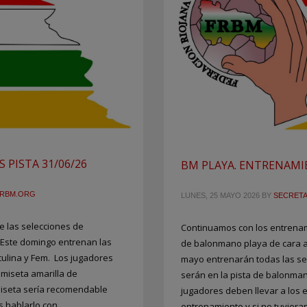
PISTA 31/06/26
BM PLAYA. ENTRENAMIE
TRBM.ORG
LUNES, 25 MAYO 2026
BY
SECRET
 las selecciones de
Continuamos con los entrenam
 Este domingo entrenan las
de balonmano playa de cara a
culina y Fem. Los jugadores
mayo entrenarán todas las se
amiseta amarilla de
serán en la pista de balonman
miseta sería recomendable
jugadores deben llevar a los 
s hablarlo con
entrenamiento y si no tuvier