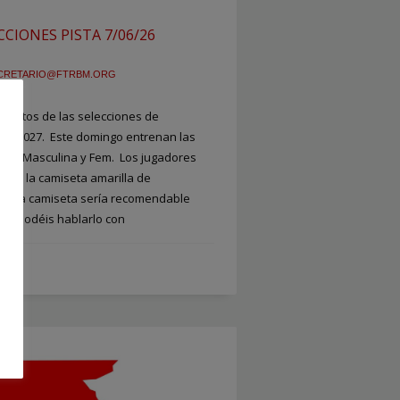
IONES PISTA 7/06/26
CRETARIO@FTRBM.ORG
ientos de las selecciones de
ESA 2027. Este domingo entrenan las
antil Masculina y Fem. Los jugadores
ntos la camiseta amarilla de
an esa camiseta sería recomendable
uda podéis hablarlo con