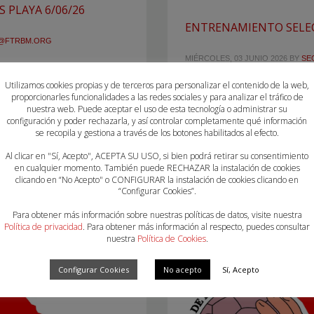
 PLAYA 6/06/26
ENTRENAMIENTO SELECC
@FTRBM.ORG
MIÉRCOLES, 03 JUNIO 2026
BY
SE
 las selecciones
Utilizamos cookies propias y de terceros para personalizar el contenido de la web,
ya 2026. Este viernes 5 de
Continuamos con los entrenam
proporcionarles funcionalidades a las redes sociales y para analizar el tráfico de
as selecciones masculinas.
balonmano pista de cara al C
nuestra web. Puede aceptar el uso de esta tecnología o administrar su
configuración y poder rechazarla, y así controlar completamente qué información
pista de balonmano playa de
selecciones Juvenil Masc e Inf
se recopila y gestiona a través de los botones habilitados al efecto.
n llevar a los entrenamientos
deben llevar a los entrenamie
 si no tuvieran esa camiseta,
entrenamiento y si no tuvier
Al clicar en "Sí, Acepto", ACEPTA SU USO, si bien podrá retirar su consentimiento
en cualquier momento. También puede RECHAZAR la instalación de cookies
llevar una negra. Cualquier d
clicando en “No Acepto" o CONFIGURAR la instalación de cookies clicando en
“Configurar Cookies”.
PUBLISHED IN
UNCATEGORIZED
Para obtener más información sobre nuestras políticas de datos, visite nuestra
Política de privacidad
. Para obtener más información al respecto, puedes consultar
nuestra
Política de Cookies
.
Configurar Cookies
No acepto
Sí, Acepto