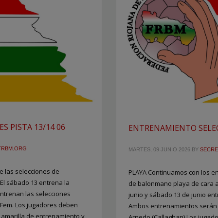
 PISTA 13/14 06
ENTRENAMIENTO SELEC
TRBM.ORG
MARTES, 09 JUNIO 2026
BY
SECRE
 las selecciones de
PLAYA Continuamos con los en
El sábado 13 entrena la
de balonmano playa de cara al
entrenan las selecciones
junio y sábado 13 de junio ent
y Fem. Los jugadores deben
Ambos entrenamientos serán 
a amarilla de entrenamiento y
Arnedo (Callaghan) Los jugado