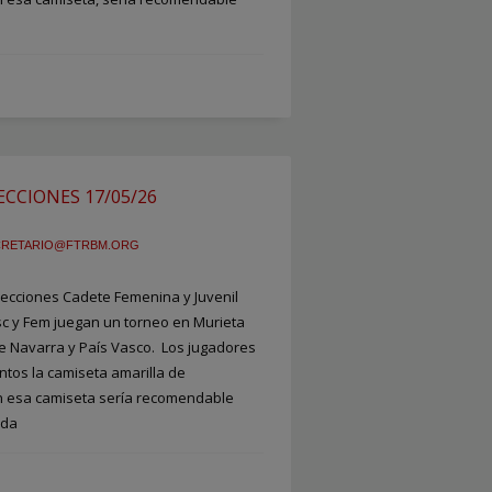
CCIONES 17/05/26
CRETARIO@FTRBM.ORG
lecciones Cadete Femenina y Juvenil
sc y Fem juegan un torneo en Murieta
de Navarra y País Vasco. Los jugadores
ntos la camiseta amarilla de
an esa camiseta sería recomendable
uda