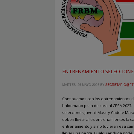
ENTRENAMIENTO SELECCIONES 
MARTES, 26 MAYO 2026
BY
SECRETARIO@F
Continuamos con los entrenamientos de
balonmano pista de cara al CESA 2027.
selecciones Juvenil Masc y Cadete Mas
deben llevar a los entrenamientos la c
entrenamiento y si no tuvieran esa ca
llevar una negra. Cualquier duda podéi