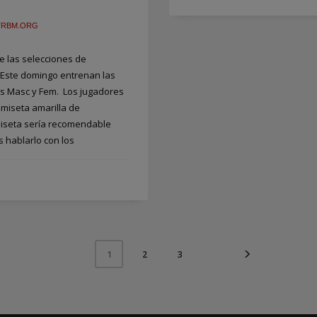
TRBM.ORG
 las selecciones de
 Este domingo entrenan las
es Masc y Fem. Los jugadores
amiseta amarilla de
miseta sería recomendable
s hablarlo con los
2
3
1