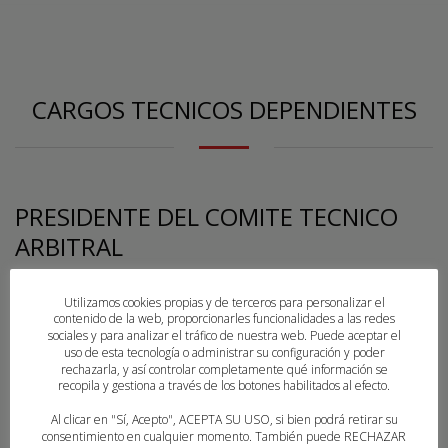
CARGOS TECNICOS DEPENDIENTES
PRESIDENTE DEL COMITE TECNICO
ARBITRAL
D. Emilio MARTINEZ SANZ
Utilizamos cookies propias y de terceros para personalizar el
contenido de la web, proporcionarles funcionalidades a las redes
sociales y para analizar el tráfico de nuestra web. Puede aceptar el
uso de esta tecnología o administrar su configuración y poder
rechazarla, y así controlar completamente qué información se
DIRECTOR TECNICO
recopila y gestiona a través de los botones habilitados al efecto.
Al clicar en "Sí, Acepto", ACEPTA SU USO, si bien podrá retirar su
D. Luis Miguel ASCORBE MARIN
consentimiento en cualquier momento. También puede RECHAZAR