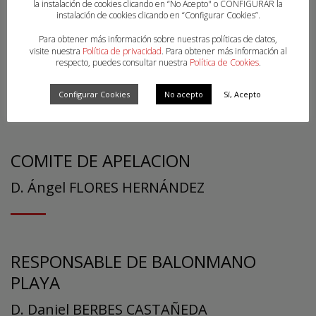
la instalación de cookies clicando en “No Acepto" o CONFIGURAR la
instalación de cookies clicando en “Configurar Cookies”.
Para obtener más información sobre nuestras políticas de datos,
visite nuestra
Política de privacidad
. Para obtener más información al
PRESIDENTE COMITE COMPETICION
respecto, puedes consultar nuestra
Política de Cookies
.
D. Francisco DE PEDRO ALONSO
Configurar Cookies
No acepto
Sí, Acepto
COMITE DE APELACION
D. Ángel FLORES HERNÁNDEZ
RESPONSABLE DE BALONMANO
PLAYA
D. Daniel BERBES CASTAÑEDA