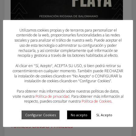
Utilizamos cookies propias y de terceros para personalizar el
contenido de la web, proporcionarles funcionalidades a las redes
sociales y para analizar el tráfico de nuestra web. Puede aceptar el
SELECCIONES BALONMANO PLAYA.
uso de esta tecnología o administrar su configuración y poder
rechazarla, y así controlar completamente qué información se
recopila y gestiona a través de los botones habilitados al efecto.
Al clicar en "Sí, Acepto", ACEPTA SU USO, si bien podrá retirar su
consentimiento en cualquier momento. También puede RECHAZAR
la instalación de cookies clicando en “No Acepto" o CONFIGURAR la
instalación de cookies clicando en “Configurar Cookies”.
Para obtener más información sobre nuestras políticas de datos,
visite nuestra
Política de privacidad
. Para obtener más información al
respecto, puedes consultar nuestra
Política de Cookies
.
Configurar Cookies
No acepto
Sí, Acepto
TORNEOS CANGAS Y PAREDES