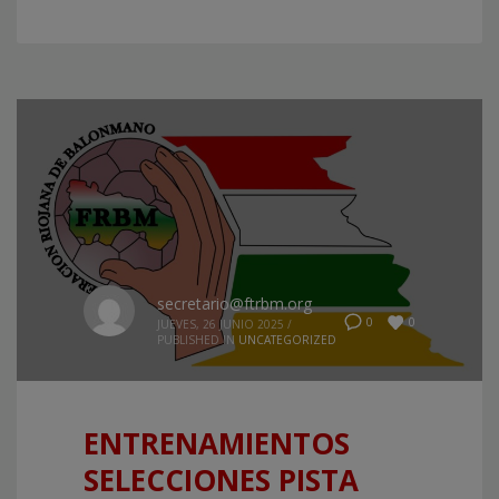
secretario@ftrbm.org
0
0
JUEVES, 26 JUNIO 2025
/
PUBLISHED IN
UNCATEGORIZED
ENTRENAMIENTOS
SELECCIONES PISTA