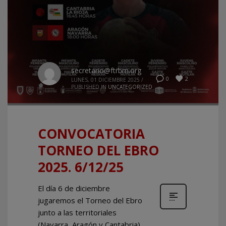
secretario@ftrbm.org
2
0
LUNES, 01 DICIEMBRE 2025
/
PUBLISHED IN
UNCATEGORIZED
CONVOCATORIA
TORNEO DEL EBRO
2025. 6/12/25
El día 6 de diciembre
jugaremos el Torneo del Ebro
junto a las territoriales
(Navarra, Aragón y Cantabria)