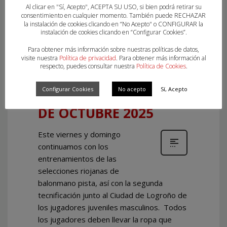
Al clicar en "Sí, Acepto", ACEPTA SU USO, si bien podrá retirar su
secretario@ftrbm.org
consentimiento en cualquier momento. También puede RECHAZAR
la instalación de cookies clicando en “No Acepto" o CONFIGURAR la
1
0
MARTES, 21 OCTUBRE 2025
/
instalación de cookies clicando en “Configurar Cookies”.
PUBLISHED IN
UNCATEGORIZED
Para obtener más información sobre nuestras políticas de datos,
visite nuestra
Política de privacidad
. Para obtener más información al
respecto, puedes consultar nuestra
Política de Cookies
.
ENTRENAMIENTO
Configurar Cookies
No acepto
Sí, Acepto
SELECCIONES 24 Y 26
DE OCTUBRE 2025
Este viernes y domingo
continuamos con los
entrenamientos de las
selecciones riojanas de
balonmano pista, así con la segunda
tecnificación junto al Ciudad de Logroño de
los jugadores juveniles masculinos. Todos
los jugadores deben llevar la ropa que