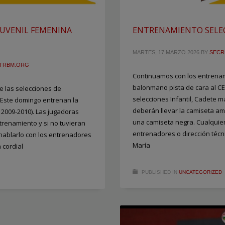
UVENIL FEMENINA
ENTRENAMIENTO SELEC
MARTES, 17 MARZO 2026
BY
SECR
TRBM.ORG
Continuamos con los entrenam
balonmano pista de cara al C
 las selecciones de
selecciones Infantil, Cadete 
 Este domingo entrenan la
deberán llevar la camiseta am
 2009-2010). Las jugadoras
una camiseta negra. Cualquier
trenamiento y si no tuvieran
entrenadores o dirección téc
hablarlo con los entrenadores
María
n cordial
PUBLISHED IN
UNCATEGORIZED