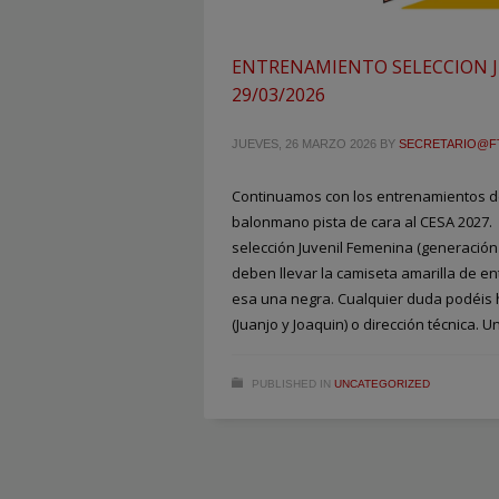
ENTRENAMIENTO SELECCION J
29/03/2026
JUEVES, 26 MARZO 2026
BY
SECRETARIO@F
Continuamos con los entrenamientos de
balonmano pista de cara al CESA 2027.
selección Juvenil Femenina (generación
deben llevar la camiseta amarilla de en
esa una negra. Cualquier duda podéis 
(Juanjo y Joaquin) o dirección técnica. U
PUBLISHED IN
UNCATEGORIZED