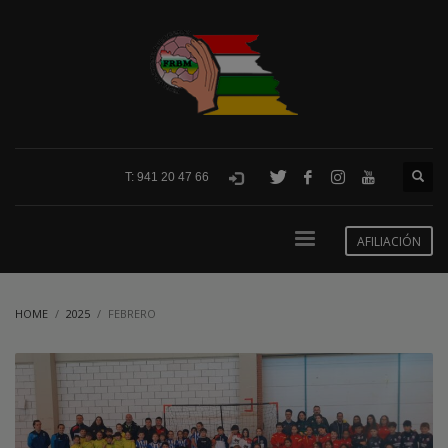
T: 941 20 47 66
AFILIACIÓN
HOME
2025
FEBRERO