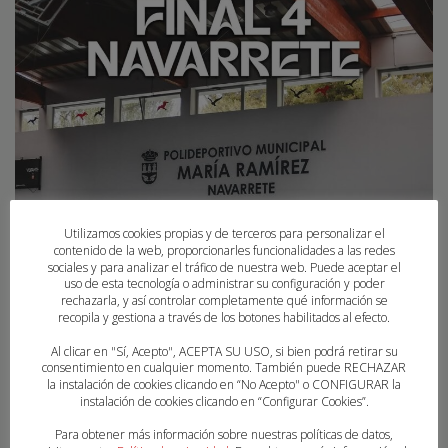
Utilizamos cookies propias y de terceros para personalizar el
contenido de la web, proporcionarles funcionalidades a las redes
sociales y para analizar el tráfico de nuestra web. Puede aceptar el
uso de esta tecnología o administrar su configuración y poder
rechazarla, y así controlar completamente qué información se
recopila y gestiona a través de los botones habilitados al efecto.
Al clicar en "Sí, Acepto", ACEPTA SU USO, si bien podrá retirar su
consentimiento en cualquier momento. También puede RECHAZAR
la instalación de cookies clicando en “No Acepto" o CONFIGURAR la
instalación de cookies clicando en “Configurar Cookies”.
NAVARRETE, SEDE FINAL A4 SEGUNDA Nª
MASCULINA
Para obtener más información sobre nuestras políticas de datos,