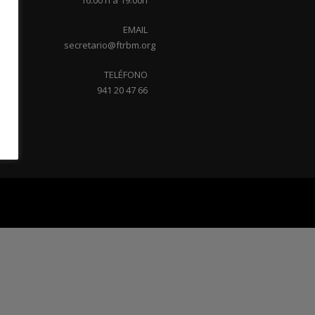
16:00 h a 19:00h
EMAIL
secretario@ftrbm.org
TELÉFONO
941 20 47 66