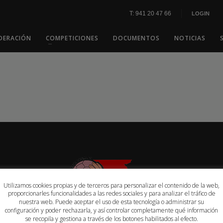
T: 941 20 47 66
LOGIN
DERACIÓN
COMPETICIONES
DOCUMENTOS
NOTICIAS
Utilizamos cookies propias y de terceros para personalizar el contenido de la web,
proporcionarles funcionalidades a las redes sociales y para analizar el tráfico de
nuestra web. Puede aceptar el uso de esta tecnología o administrar su
configuración y poder rechazarla, y así controlar completamente qué información
se recopila y gestiona a través de los botones habilitados al efecto.