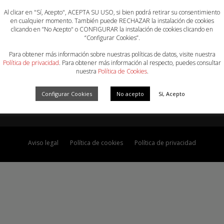
¡Síguenos en las redes sociales!
Al clicar en "Sí, Acepto", ACEPTA SU USO, si bien podrá retirar su consentimiento
en cualquier momento. También puede RECHAZAR la instalación de cookies
clicando en “No Acepto" o CONFIGURAR la instalación de cookies clicando en
“Configurar Cookies”.
Para obtener más información sobre nuestras políticas de datos, visite nuestra
Política de privacidad
. Para obtener más información al respecto, puedes consultar
nuestra
Política de Cookies
.
Copyright © 2019 FTRBM. Todos los derechos reservados.
Desarrollado por
TOOOLS
.
Configurar Cookies
No acepto
Sí, Acepto
Aviso legal
Política de cookies
Política de privacidad