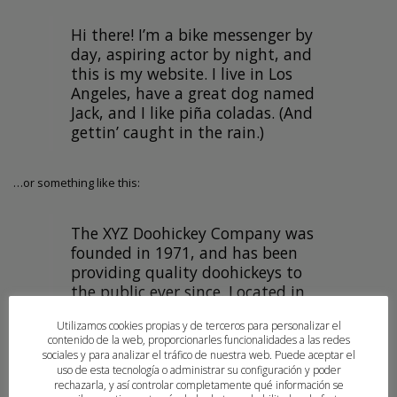
Hi there! I’m a bike messenger by
day, aspiring actor by night, and
this is my website. I live in Los
Angeles, have a great dog named
Jack, and I like piña coladas. (And
gettin’ caught in the rain.)
…or something like this:
The XYZ Doohickey Company was
founded in 1971, and has been
providing quality doohickeys to
the public ever since. Located in
Gotham City, XYZ employs over
Utilizamos cookies propias y de terceros para personalizar el
2,000 people and does all kinds of
contenido de la web, proporcionarles funcionalidades a las redes
awesome things for the Gotham
sociales y para analizar el tráfico de nuestra web. Puede aceptar el
community.
uso de esta tecnología o administrar su configuración y poder
rechazarla, y así controlar completamente qué información se