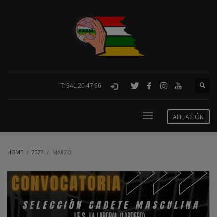
T: 941 20 47 66
AFILIACIÓN
HOME
2023
MARZO