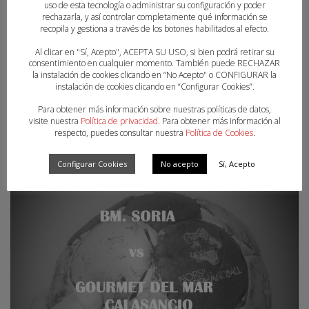
uso de esta tecnología o administrar su configuración y poder
esta web, apartado SELECCIONES. El resto de selecciones
rechazarla, y así controlar completamente qué información se
disponen todavía de convocatorias abiertas,
recopila y gestiona a través de los botones habilitados al efecto.
Al clicar en "Sí, Acepto", ACEPTA SU USO, si bien podrá retirar su
consentimiento en cualquier momento. También puede RECHAZAR
PUBLISHED IN
UNCATEGORIZED
la instalación de cookies clicando en “No Acepto" o CONFIGURAR la
instalación de cookies clicando en “Configurar Cookies”.
Para obtener más información sobre nuestras políticas de datos,
visite nuestra
Política de privacidad
. Para obtener más información al
respecto, puedes consultar nuestra
Política de Cookies
.
Configurar Cookies
No acepto
Sí, Acepto